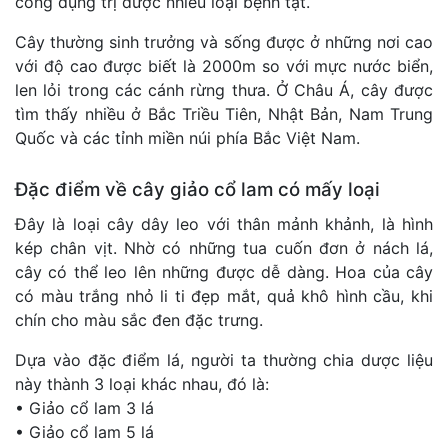
công dụng trị được nhiều loại bệnh tật.
Cây thường sinh trưởng và sống được ở những nơi cao
với độ cao được biết là 2000m so với mực nước biển,
len lỏi trong các cánh rừng thưa. Ở Châu Á, cây được
tìm thấy nhiều ở Bắc Triều Tiên, Nhật Bản, Nam Trung
Quốc và các tỉnh miền núi phía Bắc Việt Nam.
Đặc điểm về cây giảo cổ lam có mấy loại
Đây là loại cây dây leo với thân mảnh khảnh, là hình
kép chân vịt. Nhờ có những tua cuốn đơn ở nách lá,
cây có thể leo lên những được dễ dàng. Hoa của cây
có màu trắng nhỏ li ti đẹp mắt, quả khô hình cầu, khi
chín cho màu sắc đen đặc trưng.
Dựa vào đặc điểm lá, người ta thường chia dược liệu
này thành 3 loại khác nhau, đó là:
• Giảo cổ lam 3 lá
• Giảo cổ lam 5 lá