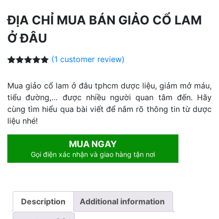
ĐỊA CHỈ MUA BÁN GIẢO CỔ LAM
Ở ĐÂU
(
1
customer review)
Rated
1
5.00
out of 5
Mua giảo cổ lam ở đâu tphcm dược liệu, giảm mở máu,
based on
customer
tiểu đường,… được nhiều người quan tâm đến. Hãy
rating
cùng tìm hiểu qua bài viết để nắm rõ thông tin từ dược
liệu nhé!
MUA NGAY
Gọi điện xác nhận và giao hàng tận nơi
Description
Additional information