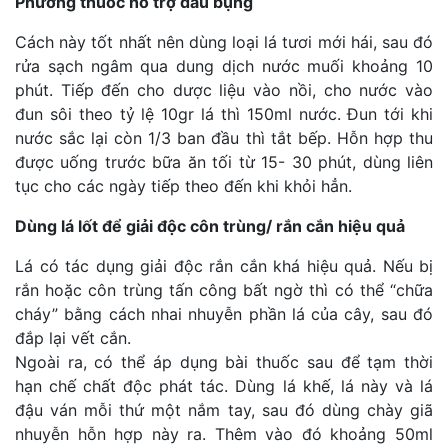
Phương thuốc hỗ trợ đau bụng
Cách này tốt nhất nên dùng loại lá tươi mới hái, sau đó
rửa sạch ngâm qua dung dịch nước muối khoảng 10
phút. Tiếp đến cho dược liệu vào nồi, cho nước vào
đun sôi theo tỷ lệ 10gr lá thì 150ml nước. Đun tới khi
nước sắc lại còn 1/3 ban đầu thì tắt bếp. Hỗn hợp thu
được uống trước bữa ăn tối từ 15- 30 phút, dùng liên
tục cho các ngày tiếp theo đến khi khỏi hẳn.
Dùng lá lốt để giải độc côn trùng/ rắn cắn hiệu quả
Lá có tác dụng giải độc rắn cắn khá hiệu quả. Nếu bị
rắn hoặc côn trùng tấn công bất ngờ thì có thể “chữa
cháy” bằng cách nhai nhuyễn phần lá của cây, sau đó
đắp lại vết cắn.
Ngoài ra, có thể áp dụng bài thuốc sau để tạm thời
hạn chế chất độc phát tác. Dùng lá khế, lá này và lá
đậu ván mỗi thứ một nắm tay, sau đó dùng chày giã
nhuyễn hỗn hợp này ra. Thêm vào đó khoảng 50ml