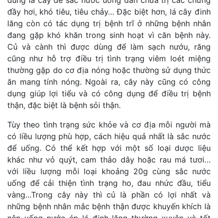
dùng lá cây để sắc nước uống dần chữa trị các chứng
đầy hơi, khó tiêu, tiêu chảy… Đặc biệt hơn, lá cây đinh
lăng còn có tác dụng trị bệnh trĩ ở những bệnh nhân
đang gặp khó khăn trong sinh hoạt vì căn bệnh này.
Củ và cành thì được dùng để làm sạch nướu, răng
cũng như hỗ trợ điều trị tình trạng viêm loét miệng
thường gặp do cơ địa nóng hoặc thường sử dụng thức
ăn mang tính nóng. Ngoài ra, cây này cũng có công
dụng giúp lợi tiểu và có công dụng để điều trị bệnh
thận, đặc biệt là bệnh sỏi thận.
Tùy theo tình trạng sức khỏe và cơ địa mỗi người mà
có liều lượng phù hợp, cách hiệu quả nhất là sắc nước
để uống. Có thể kết hợp với một số loại dược liệu
khác như vỏ quýt, cam thảo dây hoặc rau má tươi…
với liều lượng mỗi loại khoảng 20g cùng sắc nước
uống để cải thiện tình trạng ho, đau nhức đầu, tiểu
vàng…Trong cây này thì củ là phần có lợi nhất và
những bệnh nhân mắc bệnh thận được khuyến khích là