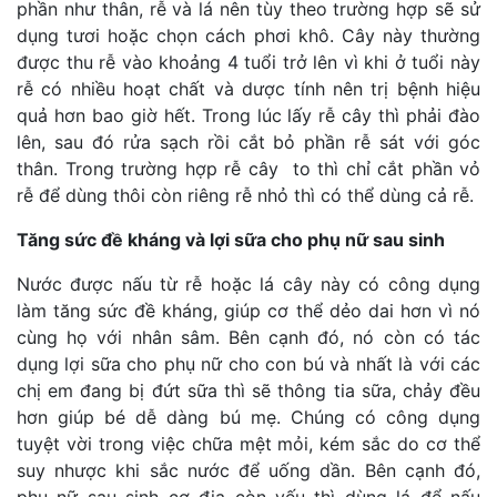
phần như thân, rễ và lá nên tùy theo trường hợp sẽ sử
dụng tươi hoặc chọn cách phơi khô. Cây này thường
được thu rễ vào khoảng 4 tuổi trở lên vì khi ở tuổi này
rễ có nhiều hoạt chất và dược tính nên trị bệnh hiệu
quả hơn bao giờ hết. Trong lúc lấy rễ cây thì phải đào
lên, sau đó rửa sạch rồi cắt bỏ phần rễ sát với góc
thân. Trong trường hợp rễ cây to thì chỉ cắt phần vỏ
rễ để dùng thôi còn riêng rễ nhỏ thì có thể dùng cả rễ.
Tăng sức đề kháng và lợi sữa cho phụ nữ sau sinh
Nước được nấu từ rễ hoặc lá cây này có công dụng
làm tăng sức đề kháng, giúp cơ thể dẻo dai hơn vì nó
cùng họ với nhân sâm. Bên cạnh đó, nó còn có tác
dụng lợi sữa cho phụ nữ cho con bú và nhất là với các
chị em đang bị đứt sữa thì sẽ thông tia sữa, chảy đều
hơn giúp bé dễ dàng bú mẹ. Chúng có công dụng
tuyệt vời trong việc chữa mệt mỏi, kém sắc do cơ thể
suy nhược khi sắc nước để uống dần. Bên cạnh đó,