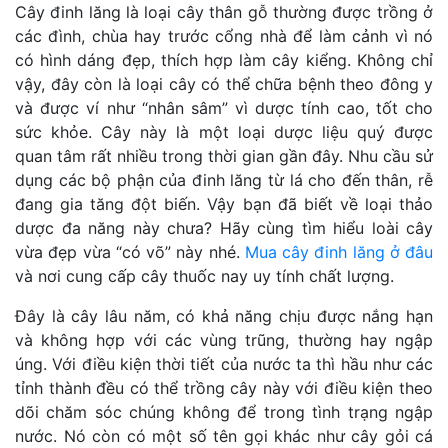
Cây đinh lăng là loại cây thân gỗ thường được trồng ở
các đình, chùa hay trước cổng nhà để làm cảnh vì nó
có hình dáng đẹp, thích hợp làm cây kiểng. Không chỉ
vậy, đây còn là loại cây có thể chữa bệnh theo đông y
và được ví như “nhân sâm” vì dược tính cao, tốt cho
sức khỏe. Cây này là một loại dược liệu quý được
quan tâm rất nhiều trong thời gian gần đây. Nhu cầu sử
dụng các bộ phận của đinh lăng từ lá cho đến thân, rễ
đang gia tăng đột biến. Vậy bạn đã biết về loại thảo
dược đa năng này chưa? Hãy cùng tìm hiểu loài cây
vừa đẹp vừa “có võ” này nhé.
Mua cây đinh lăng ở đâu
và nơi cung cấp cây thuốc nay uy tính chất lượng.
Đây là cây lâu năm, có khả năng chịu được nắng hạn
và không hợp với các vùng trũng, thường hay ngập
úng. Với điều kiện thời tiết của nước ta thì hầu như các
tỉnh thành đều có thể trồng cây này với điều kiện theo
dõi chăm sóc chúng không để trong tình trạng ngập
nước. Nó còn có một số tên gọi khác như cây gỏi cá