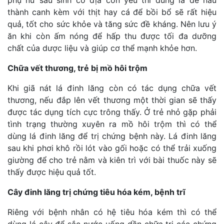
phụ nữ sau sinh cơ địa còn yếu thì dùng lá để nấu
thành canh kèm với thịt hay cá để bồi bổ sẽ rất hiệu
quả, tốt cho sức khỏe và tăng sức đề kháng. Nên lưu ý
ăn khi còn ấm nóng để hấp thu được tối đa dưỡng
chất của dược liệu và giúp cơ thể mạnh khỏe hơn.
Chữa vết thương, trẻ bị mồ hôi trộm
Khi giã nát lá đinh lăng còn có tác dụng chữa vết
thương, nếu đắp lên vết thương một thời gian sẽ thấy
được tác dụng tích cực trông thấy. Ở trẻ nhỏ gặp phải
tình trạng thường xuyên ra mồ hôi trộm thì có thể
dùng lá đinh lăng để trị chứng bệnh này. Lá đinh lăng
sau khi phơi khô rồi lót vào gối hoặc có thể trải xuống
giường để cho trẻ nằm và kiên trì với bài thuốc này sẽ
thấy được hiệu quả tốt.
Cây đinh lăng trị chứng tiêu hóa kém, bệnh trĩ
Riêng với bệnh nhân có hệ tiêu hóa kém thì có thể