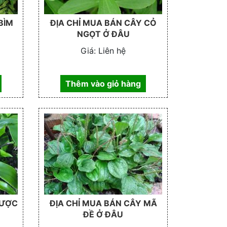
BÌM
ĐỊA CHỈ MUA BÁN CÂY CỎ
NGỌT Ở ĐÂU
Giá:
Liên hệ
Thêm vào giỏ hàng
LƯỢC
ĐỊA CHỈ MUA BÁN CÂY MÃ
ĐỀ Ở ĐÂU