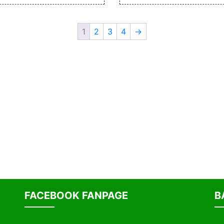
1
2
3
4
→
FACEBOOK FANPAGE
B