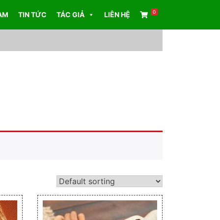
0
AM
TIN TỨC
TÁC GIẢ
LIÊN HỆ