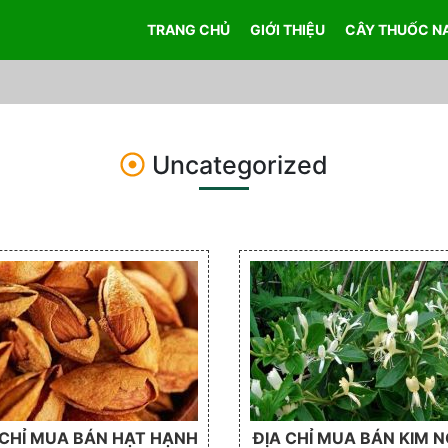
TRANG CHỦ
GIỚI THIỆU
CÂY THUỐC N
Uncategorized
 CHỈ MUA BÁN HẠT HẠNH
ĐỊA CHỈ MUA BÁN KIM 