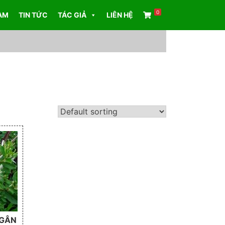
0
AM
TIN TỨC
TÁC GIẢ
LIÊN HỆ
NGÂN