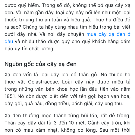
dược quý hiếm. Trong số đó, không thể bỏ qua cây xạ
đen. Vài năm gần đây, loại cây này nổi lên như một loại
thuốc trị ung thư an toàn và hiệu quả. Thực hư điều đó
ra sao? Chúng ta hãy cùng nhau tìm hiểu trong bài viết
dưới đây nhé. Và nơi đây chuyên
mua cây xạ đen ở
đâu
và nhiều thảo dược quý cho quý khách hàng đảm
bảo uy tín chất lượng.
Nguồn gốc của cây xạ đen
Xạ đen vốn là loại dây leo có thân gỗ. Nó thuộc họ
thực vật Celastraceae. Loài cây này được miêu tả
trong những văn bản khoa học lần đầu tiên vào năm
1851. Nó còn được biết đến với tên gọi: bạch vạn hoa,
dây gối, quả nâu, đồng triều, bách giải, cây ung thư.
Xạ đen thường mọc thành từng búi lớn, rất dễ trồng.
Thân cây dây dài từ 3 đến 10 mét. Cành cây tròn, khi
non có màu xám nhạt, không có lông. Sau một thời