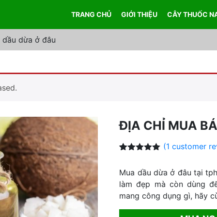
TRANG CHỦ
GIỚI THIỆU
CÂY THUỐC N
n dầu dừa ở đâu
ased.
ĐỊA CHỈ MUA B
(
1
customer re
Rated
1
5.00
out of 5
Mua dầu dừa ở đâu tại tp
based on
customer
làm đẹp mà còn dùng để
rating
mang công dụng gì, hãy cù