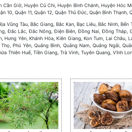
n Cần Giờ, Huyện Củ Chi, Huyện Bình Chánh, Huyện Hóc Môn
uận 10, Quận 11, Quận 12, Quận Thủ Đức, Quận Bình Thạnh, 
Rịa Vũng Tàu, Bắc Giang, Bắc Kan, Bạc Liêu, Bắc Ninh, Bến T
g, Đắc Lắc, Đắc Nông, Điện Biên, Đồng Nai, Đồng Tháp, Gi
h, Hưng Yên, Khánh Hòa, Kiên Giang, Kon Tum, Lai Châu, 
ú Thọ, Phú Yên, Quảng Bình, Quảng Nam, Quảng Ngải, Quản
hừa Thiên Huế, Tiền Giang, Trà Vinh, Tuyên Quang, Vĩnh Lon