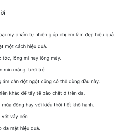
ời
oại mỹ phẩm tự nhiên giúp chị em làm đẹp hiệu quả.
ặt một cách hiệu quả.
 tóc, lông mi hay lông mày.
 mịn màng, tươi trẻ.
ị giảm cân đột ngột cũng có thể dùng dầu này.
iên khác để tẩy tế bào chết ở trên da.
 mùa đông hay với kiểu thời tiết khô hanh.
 vết vảy nến
o da mặt hiệu quả.