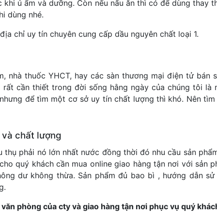
óc khi ủ ẩm và dưỡng. Còn nếu nấu ăn thì có để dùng thay
hi dùng nhé.
địa chỉ uy tín chuyên cung cấp dầu nguyên chất loại 1.
am, nhà thuốc YHCT, hay các sàn thương mại điện tử bán
ất cần thiết trong đời sống hằng ngày của chúng tôi là m
hưng để tìm một cơ sở uy tín chất lượng thì khó. Nên tìm
 và chất lượng
u thụ phải nó lớn nhất nước đồng thời đó nhu cầu sản ph
ho quý khách cần mua online giao hàng tận nơi với sản p
ông dư không thừa. Sản phẩm đủ bao bì , hướng dẫn sử
g.
ỉ văn phòng của cty và giao hàng tận nơi phục vụ quý khác