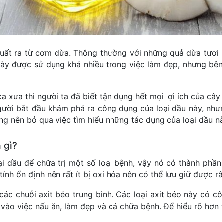
 xuất ra từ cơm dừa. Thông thường với những quả dừa tươi
 này được sử dụng khá nhiều trong việc làm đẹp, nhưng bê
 xưa thì người ta đã biết tận dụng hết mọi lợi ích của cây
người bắt đầu khám phá ra công dụng của loại dầu này, nh
ng nên bỏ qua việc tìm hiểu những tác dụng của loại dầu nà
 gì?
ại dầu để chữa trị một số loại bệnh, vậy nó có thành ph
ính ổn định nên rất ít bị oxi hóa nên có thể lưu giữ được rấ
ác chuỗi axit béo trung bình. Các loại axit béo này có c
vào việc nấu ăn, làm đẹp và cả chữa bệnh. Để hiểu rõ hơn