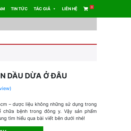
0
AM
TIN TỨC
TÁC GIẢ
LIÊN HỆ
ÁN DẦU DỪA Ở ĐÂU
view)
hcm – dược liệu không những sử dụng trong
 chữa bệnh trong đông y. Vậy sản phẩm
ng tìm hiểu qua bài viết bên dưới nhé!