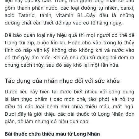
liệu này cực kỳ cao. Trong mỗi gram long nhãn sẽ bao
gồm thành phần nước, các loại đường tự nhiên, canxi,
acid Tataric, tanin, vitamin B1…Đây đều là những
dưỡng chất cần thiết để nạp vào cơ tế hằng ngày.
Để bảo quản loại này hiệu quả thì mọi người có thể để
trong túi zip, buộc kín lại. Hoặc cho vào trong lọ thủy
tinh có nắp vặn kỹ không cho không khí và nước vào
có thể gây ẩm mốc. Khi có nhu cầu sử dụng thì đem ra
chưng cách thủy, sau đó sấy khô lại một lần nữa.
Tác dụng của nhãn nhục đối với sức khỏe
Dược liệu này hiện tại được biết nhiều với công dụng
là làm thực phẩm ( các món chè, tào phớ) và hỗ trợ
điều trị các loại bệnh như chữa thiếu máu, mất ngủ.
Dưới đây là giới thiệu các bài thuốc từ Long Nhãn đơn
giản, dễ làm nhưng có hiệu quả cao.
Bài thuốc chữa thiếu máu từ Long Nhãn