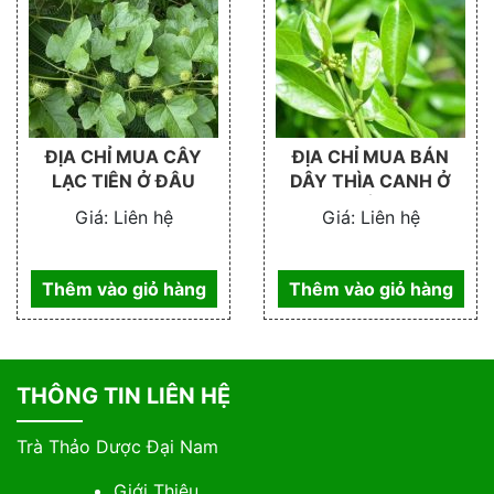
ĐỊA CHỈ MUA CÂY
ĐỊA CHỈ MUA BÁN
LẠC TIÊN Ở ĐÂU
DÂY THÌA CANH Ở
ĐÂU
Giá:
Liên hệ
Giá:
Liên hệ
Thêm vào giỏ hàng
Thêm vào giỏ hàng
THÔNG TIN LIÊN HỆ
Trà Thảo Dược Đại Nam
Giới Thiệu