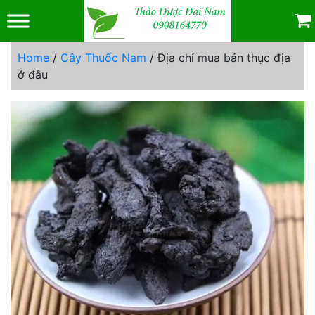
Skip
to
content
Home
/
Cây Thuốc Nam
/ Địa chỉ mua bán thục địa
ở đâu