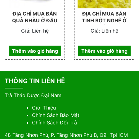
ĐỊA CHỈ MUA BÁN
ĐỊA CHỈ MUA BÁN
QUẢ NHÀU Ở ĐÂU
TINH BỘT NGHỆ Ở
ĐÂU
Giá:
Liên hệ
Giá:
Liên hệ
Thêm vào giỏ hàng
Thêm vào giỏ hàng
THÔNG TIN LIÊN HỆ
Trà Thảo Dược Đại Nam
Giới Thiệu
Chính Sách Bảo Mật
Chính Sách Đổi Trả
48 Tăng Nhơn Phú, P. Tăng Nhơn Phú B, Q9- TpHCM