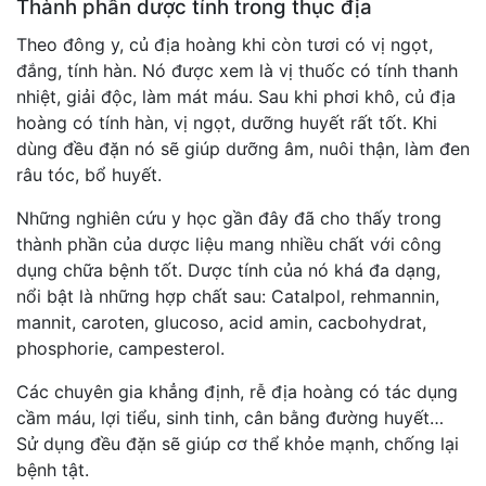
Thành phần dược tính trong thục địa
Theo đông y, củ địa hoàng khi còn tươi có vị ngọt,
đắng, tính hàn. Nó được xem là vị thuốc có tính thanh
nhiệt, giải độc, làm mát máu. Sau khi phơi khô, củ địa
hoàng có tính hàn, vị ngọt, dưỡng huyết rất tốt. Khi
dùng đều đặn nó sẽ giúp dưỡng âm, nuôi thận, làm đen
râu tóc, bổ huyết.
Những nghiên cứu y học gần đây đã cho thấy trong
thành phần của dược liệu mang nhiều chất với công
dụng chữa bệnh tốt. Dược tính của nó khá đa dạng,
nổi bật là những hợp chất sau: Catalpol, rehmannin,
mannit, caroten, glucoso, acid amin, cacbohydrat,
phosphorie, campesterol.
Các chuyên gia khẳng định, rễ địa hoàng có tác dụng
cầm máu, lợi tiểu, sinh tinh, cân bằng đường huyết…
Sử dụng đều đặn sẽ giúp cơ thể khỏe mạnh, chống lại
bệnh tật.