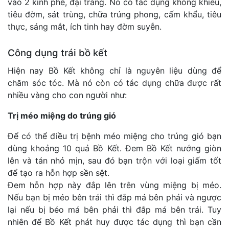
vào 2 kinh phế, đại tràng. Nó có tác dụng không khiếu,
tiêu đờm, sát trùng, chữa trúng phong, cấm khẩu, tiêu
thực, sáng mắt, ích tinh hay đờm suyễn.
Công dụng trái bồ kết
Hiện nay Bồ Kết không chỉ là nguyên liệu dùng để
chăm sóc tóc. Mà nó còn có tác dụng chữa được rất
nhiều vàng cho con người như:
Trị méo miệng do trúng gió
Để có thể điều trị bệnh méo miệng cho trúng gió bạn
dùng khoảng 10 quả Bồ Kết. Đem Bồ Kết nướng giòn
lên và tán nhỏ mịn, sau đó bạn trộn với loại giấm tốt
để tạo ra hỗn hợp sền sệt.
Đem hỗn hợp này đắp lên trên vùng miệng bị méo.
Nếu bạn bị méo bên trái thì đắp má bên phải và ngược
lại nếu bị béo má bên phải thì đắp má bên trái. Tuy
nhiên để Bồ Kết phát huy được tác dụng thì bạn cần