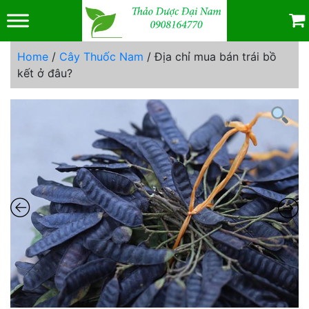
Skip
to
content
Home
/
Cây Thuốc Nam
/ Địa chỉ mua bán trái bồ
kết ở đâu?