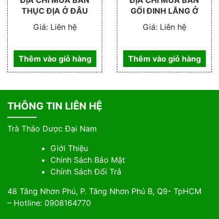
ĐỊA CHỈ MUA BÁN
ĐỊA CHỈ MUA BÁN
THỤC ĐỊA Ở ĐÂU
GỐI ĐINH LĂNG Ở
ĐÂU TP.HCM
Giá:
Liên hệ
Giá:
Liên hệ
Thêm vào giỏ hàng
Thêm vào giỏ hàng
THÔNG TIN LIÊN HỆ
Trà Thảo Dược Đại Nam
Giới Thiệu
Chính Sách Bảo Mật
Chính Sách Đổi Trả
48 Tăng Nhơn Phú, P. Tăng Nhơn Phú B, Q9- TpHCM
– Hotline: 0908164770