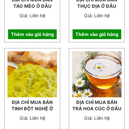
TÁO MÈO Ở ĐÂU
THỤC ĐỊA Ở ĐÂU
Giá:
Liên hệ
Giá:
Liên hệ
Thêm vào giỏ hàng
Thêm vào giỏ hàng
ĐỊA CHỈ MUA BÁN
ĐỊA CHỈ MUA BÁN
TINH BỘT NGHỆ Ở
TRÀ HOA CÚC Ở ĐÂU
ĐÂU
Giá:
Liên hệ
Giá:
Liên hệ