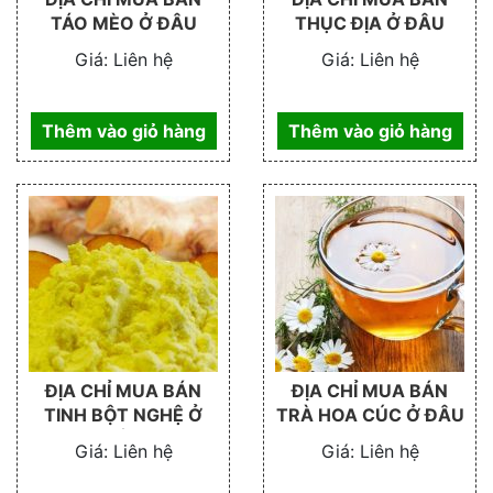
TÁO MÈO Ở ĐÂU
THỤC ĐỊA Ở ĐÂU
Giá:
Liên hệ
Giá:
Liên hệ
Thêm vào giỏ hàng
Thêm vào giỏ hàng
ĐỊA CHỈ MUA BÁN
ĐỊA CHỈ MUA BÁN
TINH BỘT NGHỆ Ở
TRÀ HOA CÚC Ở ĐÂU
ĐÂU
Giá:
Liên hệ
Giá:
Liên hệ