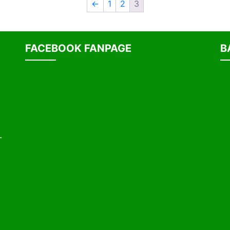
←
1
2
3
FACEBOOK FANPAGE
B
-