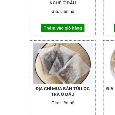
NGHỆ Ở ĐÂU
Giá:
Liên hệ
Thêm vào giỏ hàng
ĐỊA CHỈ MUA BÁN TÚI LỌC
ĐỊA
TRÀ Ở ĐÂU
Giá:
Liên hệ