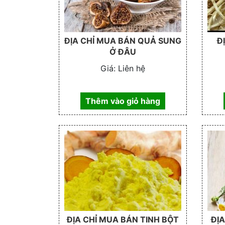
ĐỊA CHỈ MUA BÁN QUẢ SUNG
Đ
Ở ĐÂU
Giá:
Liên hệ
Thêm vào giỏ hàng
ĐỊA CHỈ MUA BÁN TINH BỘT
ĐỊ