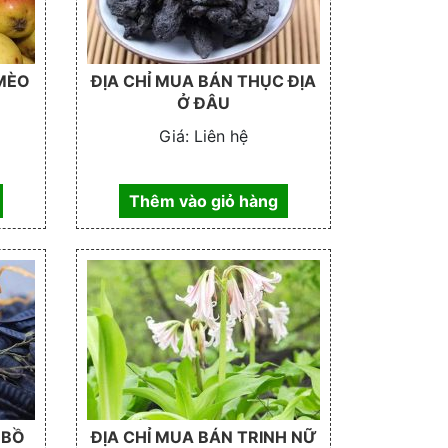
 MÈO
ĐỊA CHỈ MUA BÁN THỤC ĐỊA
Ở ĐÂU
Giá:
Liên hệ
Thêm vào giỏ hàng
 BỒ
ĐỊA CHỈ MUA BÁN TRINH NỮ