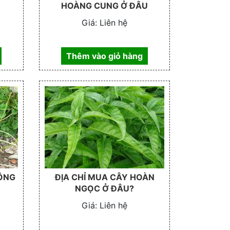
HOÀNG CUNG Ở ĐÂU
Giá:
Liên hệ
Thêm vào giỏ hàng
CÔNG
ĐỊA CHỈ MUA CÂY HOÀN
NGỌC Ở ĐÂU?
Giá:
Liên hệ