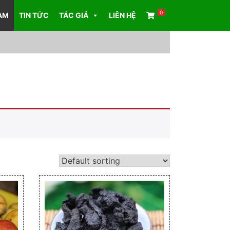
0
AM
TIN TỨC
TÁC GIẢ
LIÊN HỆ