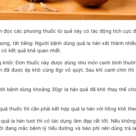
bạn đọc các phương thuốc từ quả này có tác động tích cực 
ọng, tắt tiếng: Người bệnh dùng quả la hán xắt thành nhi
i có kết quả khả quan nhất.
g khỏi: Đơn thuốc này được dùng như món canh bình thường
n đã được ép khô cùng 6gr vỏ quýt. Sau khi canh chín thì v
gười bệnh dùng khoảng 30gr la hán quả đã khô thay thế ch
 quả thuốc thì cần phải kết hợp quả la hán với hồng khô the
uả la hán tươi thì có tác dụng làm đẹp rất tốt. Nếu không 
ời đang mắc bệnh lý tiểu đường và béo phì nên dùng trà la