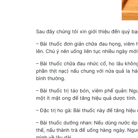
Sau đây chúng tôi xin giới thiệu đến quý 
– Bài thuốc đơn giản chữa đau họng, viêm h
lên. Chú ý nên uống liên tục nhiều ngày mớ
– Bài thuốc chữa đau nhức cổ, ho lâu khôn
phần thịt nạc) nấu chung với nửa quả la há
bình thường.
– Bài thuốc trị táo bón, viêm phế quản: N
một ít mật ong để tăng hiệu quả dược tính.
– Đặc trị ho gà: Bài thuốc này để tăng hiệu
– Bài thuốc dưỡng nhan: Nếu dùng nước ép q
thế, nấu thành trà để uống hàng ngày. Ngư
mình về lâu dài.