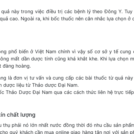
 quả này trong việc điều trị các bệnh lý theo Đông Y. Tuy
 quả cao. Ngoài ra, khi bốc thuốc nên cân nhắc lựa chọn ở 
rồng phổ biến ở Việt Nam chính vì vậy số cơ sở y tế cung
ông mất dần dược tính cũng khá khắt khe. Khi lựa chọn m
ệt đàng hoàng.
g là đơn vị tư vấn và cung cấp các bài thuốc từ quả này 
m dược liệu từ Thảo dược Đại Nam.
ốc Thảo Dược Đại Nam qua các cách thức liên hệ trực tiếp 
ín chất lượng
u thụ phải nó lớn nhất nước đồng thời đó nhu cầu sản ph
ho quý khách cần mua online giao hàng tận nơi với sản p