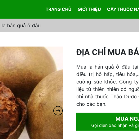
TRANG CHỦ
GIỚI THIỆU
CÂY THUỐC N
 la hán quả ở đâu
ĐỊA CHỈ MUA B
Mua la hán quả ở đâu tại
điều trị hô hấp, tiêu hóa
cường sức khỏe. Công ty
liệu từ thiên nhiên có ng
chỉ nhà thuốc Thảo Dược 
cho các bạn.
MUA NG
Gọi điện xác nhận và gi