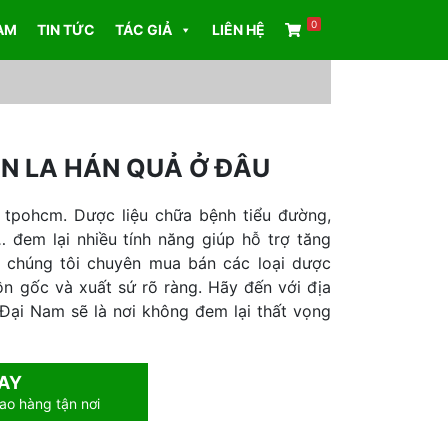
0
AM
TIN TỨC
TÁC GIẢ
LIÊN HỆ
ÁN LA HÁN QUẢ Ở ĐÂU
 tpohcm. Dược liệu chữa bệnh tiểu đường,
,… đem lại nhiều tính năng giúp hỗ trợ tăng
 chúng tôi chuyên mua bán các loại dược
uồn gốc và xuất sứ rõ ràng. Hãy đến với địa
Đại Nam sẽ là nơi không đem lại thất vọng
AY
ao hàng tận nơi