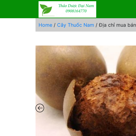
Skip
to
content
Home
/
Cây Thuốc Nam
/ Địa chỉ mua bán